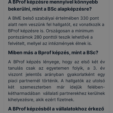
A BProf képzésre mennyivel könnyebb
bekerülni, mint a BSc alapképzésre?
A BME belső szabályai értelmében 330 pont
alatt nem veszünk fel hallgatót, ez vonatkozik a
BProf képzésre is. Országosan a minimum
pontszámok 280 ponttól teszik lehetővé a
felvételt, mellyel az intézmények élnek is.
Miben más a Bprof képzés, mint a BSc?
A BProf képzés lényege, hogy az első két év
tanulás csak az egyetemen folyik, a 3. év
viszont jelentős arányban gyakorlatként egy
piaci partnernél történik. A hallgatók az utolsó
két szemeszterben már idejük felében-
kétharmadában vállalati partnerekhez kerülnek
kihelyezésre, akik ezért fizetnek.
A BProf képzésből a vállalatokhoz érkező