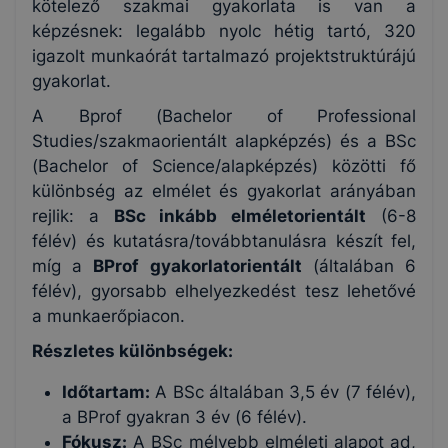
kötelező szakmai gyakorlata is van a
képzésnek: legalább nyolc hétig tartó, 320
igazolt munkaórát tartalmazó projektstruktúrájú
gyakorlat.
A Bprof (Bachelor of Professional
Studies/szakmaorientált alapképzés) és a BSc
(Bachelor of Science/alapképzés) közötti fő
különbség az elmélet és gyakorlat arányában
rejlik: a
BSc inkább elméletorientált
(6-8
félév) és kutatásra/továbbtanulásra készít fel,
míg a
BProf
gyakorlatorientált
(általában 6
félév), gyorsabb elhelyezkedést tesz lehetővé
a munkaerőpiacon.
Részletes különbségek:
Időtartam:
A BSc általában 3,5 év (7 félév),
a BProf gyakran 3 év (6 félév).
Fókusz:
A BSc mélyebb elméleti alapot ad,