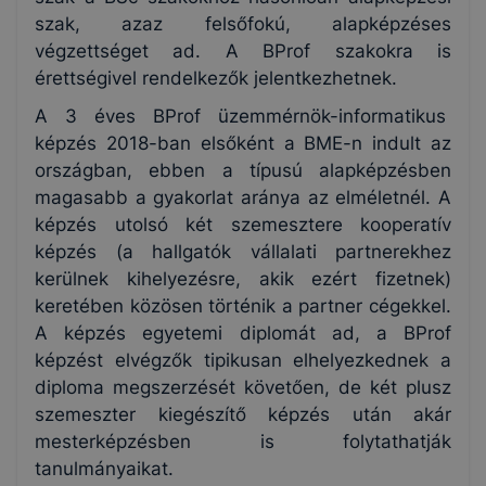
szak, azaz felsőfokú, alapképzéses
végzettséget ad. A BProf szakokra is
érettségivel rendelkezők jelentkezhetnek.
A 3 éves BProf üzemmérnök-informatikus
képzés 2018-ban elsőként a BME-n indult az
országban, ebben a típusú alapképzésben
magasabb a gyakorlat aránya az elméletnél. A
képzés utolsó két szemesztere kooperatív
képzés (a hallgatók vállalati partnerekhez
kerülnek kihelyezésre, akik ezért fizetnek)
keretében közösen történik a partner cégekkel.
A képzés egyetemi diplomát ad, a BProf
képzést elvégzők tipikusan elhelyezkednek a
diploma megszerzését követően, de két plusz
szemeszter kiegészítő képzés után akár
mesterképzésben is folytathatják
tanulmányaikat.