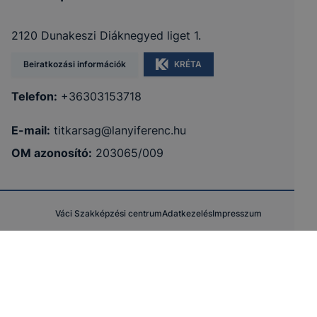
2120 Dunakeszi Diáknegyed liget 1.
Beiratkozási információk
KRÉTA
Telefon:
+36303153718
E-mail:
titkarsag@lanyiferenc.hu
OM azonosító:
203065/009
Váci Szakképzési centrum
Adatkezelés
Impresszum