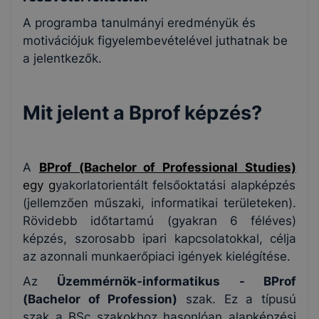
A programba tanulmányi eredményük és
motivációjuk figyelembevételével juthatnak be
a jelentkezők.
Mit jelent a Bprof képzés?
A
BProf (Bachelor of Professional Studies)
egy g
yakorlatorientált felsőoktatási alapképzés
(jellemzően műszaki, informatikai területeken).
Rövidebb időtartamú (gyakran 6 féléves)
képzés, szorosabb ipari kapcsolatokkal, célja
az azonnali munkaerőpiaci igények kielégítése.
Az
Üzemmérnök-informatikus - BProf
(Bachelor of Profession)
szak. Ez a típusú
szak a BSc szakokhoz hasonlóan alapképzési