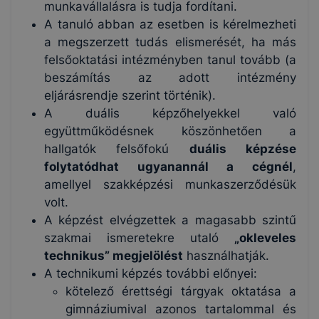
munkavállalásra is tudja fordítani.
A tanuló abban az esetben is kérelmezheti
a megszerzett tudás elismerését, ha más
felsőoktatási intézményben tanul tovább (a
beszámítás az adott intézmény
eljárásrendje szerint történik).
A duális képzőhelyekkel való
együttműködésnek köszönhetően a
hallgatók felsőfokú
duális képzése
folytatódhat ugyanannál a cégnél
,
amellyel szakképzési munkaszerződésük
volt.
A képzést elvégzettek a magasabb szintű
szakmai ismeretekre utaló
„okleveles
technikus” megjelölést
használhatják.
A technikumi képzés további előnyei:
kötelező érettségi tárgyak oktatása a
gimnáziumival azonos tartalommal és