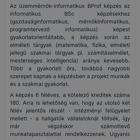
Az üzemmérnök-informatikus BProf képzés az
informatikus BSc képzésekhez
(gazdaságinformatikus, mérnökinformatikus,
programtervező informatikus) képest
gyakorlatorientáltabb, a képzés során az
elméleti tárgyak (matematika, fizika, elméleti
jellegű szakmai tárgyak pl. számításelmélet,
mesterséges intelligencia) aránya kevesebb.
Több a gyakorlati óra, továbbá nagyobb
szerepet kapnak a képzésben a projekt munkák
és a szakmai gyakorlat.
A képzés 6 féléves, a kötelező kreditek száma
180. Arra is lehetőség van, hogy az utolsó két
félév jelentős részét - intézményi felügyelet
mellett - a hallgatók vállalatoknál töltsék, így
már végzéskor számottevő
munkatapasztalattal rendelkezzenek. Ugyanis