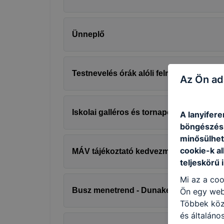
Ünneplő
Testnevelés órák alóli felmentés
Az Ön ad
Iskolai galléros és tornapóló
A lanyifere
böngészésr
minősülhet
cookie-k a
MÁV tájékoztató kedvezményekről
teljeskörű 
Mi az a coo
Busz menetrend - Dunakeszi
Ön egy web
Többek közö
és általáno