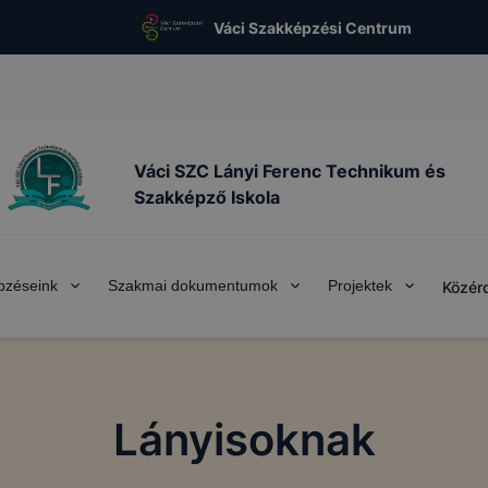
Váci Szakképzési Centrum
Váci SZC Lányi Ferenc Technikum és
Szakképző Iskola
pzéseink
Szakmai dokumentumok
Projektek
Közér
Lányisoknak