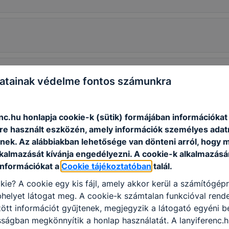
atainak védelme fontos számunkra
nc.hu honlapja cookie-k (sütik) formájában információkat 
e használt eszközén, amely információk személyes adat
nek. Az alábbiakban lehetősége van dönteni arról, hogy m
lkalmazását kívánja engedélyezni. A cookie-k alkalmazásá
információkat a
Cookie tájékoztatóban
talál.
kie? A cookie egy kis fájl, amely akkor kerül a számítógép
helyet látogat meg. A cookie-k számtalan funkcióval rend
tt információt gyűjtenek, megjegyzik a látogató egyéni beá
sságban megkönnyítik a honlap használatát. A lanyiferenc.h