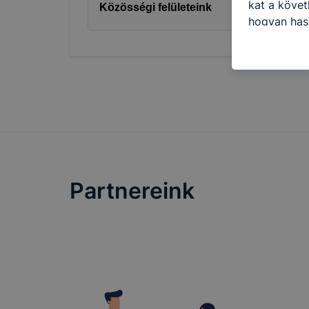
kat a követ
Közösségi felületeink
hogyan hasz
részeit lát
biztosítsun
oldalunkat,
cookie-kat
változtatás
a cookie-ka
mivel a coo
megkönnyít
megakadályo
Partnereink
lesznek kép
tervezettől