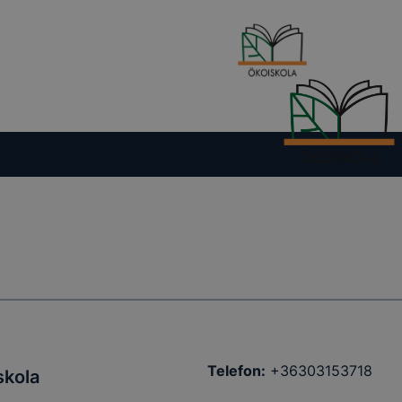
Telefon:
+36303153718
skola