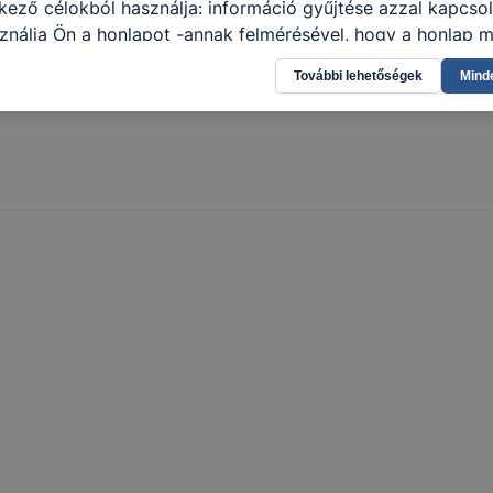
kező célokból használja: információ gyűjtése azzal kapcso
nálja Ön a honlapot -annak felmérésével, hogy a honlap m
ogatja, vagy használja leginkább, így megtudhatjuk, hogyan
További lehetőségek
Mind
k Önnek még jobb felhasználói élményt, ha ismét meglátog
 honlap fejlesztése. Hogyan ellenőrizheti és hogyan tudja k
? Minden modern böngésző engedélyezi a cookie-k beállít
át. A legtöbb böngésző alapértelmezettként automatikusan
t, de ezek általában megváltoztathatók. Felhívjuk figyelmé
kie-k célja honlapunk használhatóságának és folyamataina
ése vagy lehetővé tétele, a cookie-k alkalmazásának
zása vagy törlése által előfordulhat, hogy felhasználóink
esek honlapunk funkcióinak teljes körű használatára, vagy
 eltérően fog működni böngészőjében.