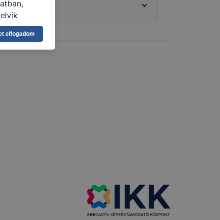
latban,
elyik
et elfogadom
atja
ikapcsolni a
ásának a
 elfogadja
t, hogy
k
 nem
 a honlap a