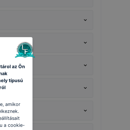
tárol az Ön
nak
ely típusú
ról
re, amikor
elkeznek.
llításait
u a cookie-